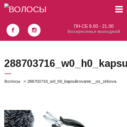
волосы в Ташкенте
ПН-СБ 9.00 - 21.00
Воскресенье выходной
288703716_w0_h0_kapsul
Волосы
> 288703716_w0_h0_kapsulirovanie__os_zirkova